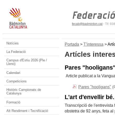
fecab@badminton.cat
- Tlf. 9
Notícies
Portada
>
T'interessa
>
Artí
La Federació
Artícles intere
Campus d'Estiu 2026 (Ple /
Lleno)
Pares "hooligans"
Calendari
Article publicat a la Vangua
Competicions
Pares "hooligans"
(
Històric Campionats de
Catalunya
L'art d'envellir bé.
Formació
Transcripció de l'entrevista 
obstetra de 92 anys, feta a
Alt Rendiment i Tecnificació