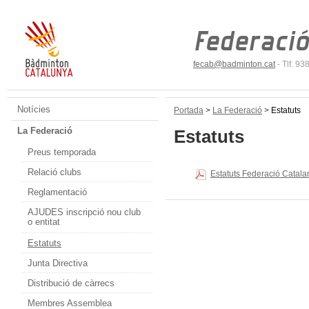
fecab@badminton.cat
- Tlf. 9
Notícies
Portada
>
La Federació
>
Estatuts
La Federació
Estatuts
Preus temporada
Relació clubs
Estatuts Federació Catal
Reglamentació
AJUDES inscripció nou club
o entitat
Estatuts
Junta Directiva
Distribució de càrrecs
Membres Assemblea