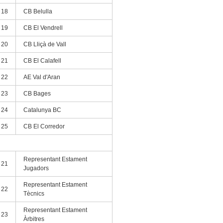
18
CB Belulla
19
CB El Vendrell
20
CB Lliçà de Vall
21
CB El Calafell
22
AE Val d'Aran
23
CB Bages
24
Catalunya BC
25
CB El Corredor
Representant Estament
21
Jugadors
Representant Estament
22
Tècnics
Representant Estament
23
Àrbitres