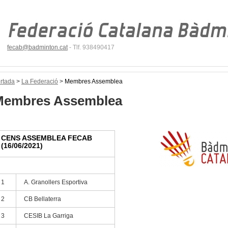
fecab@badminton.cat
- Tlf. 938490417
rtada
>
La Federació
>
Membres Assemblea
Membres Assemblea
CENS ASSEMBLEA FECAB
(16/06/2021)
1
A. Granollers Esportiva
2
CB Bellaterra
3
CESIB La Garriga