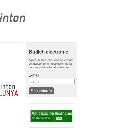
Butlletí electrònic
Aquest butlletí electrònic us enviarà
setmanalment un recordatori de les
notícies publicades al nostre web.
E-mail