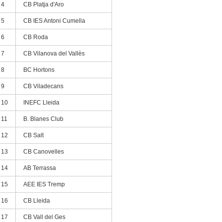
4
CB Platja d'Aro
5
CB IES Antoni Cumella
6
CB Roda
7
CB Vilanova del Vallès
8
BC Hortons
9
CB Viladecans
10
INEFC Lleida
11
B. Blanes Club
12
CB Salt
13
CB Canovelles
14
AB Terrassa
15
AEE IES Tremp
16
CB Lleida
17
CB Vall del Ges