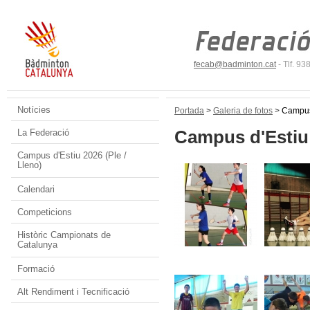
fecab@badminton.cat
- Tlf. 9
Notícies
Portada
>
Galeria de fotos
>
Campus
Campus d'Estiu
La Federació
Campus d'Estiu 2026 (Ple /
Lleno)
Calendari
Competicions
Històric Campionats de
Catalunya
Formació
Alt Rendiment i Tecnificació