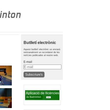
Butlletí electrònic
Aquest butlletí electrònic us enviarà
setmanalment un recordatori de les
notícies publicades al nostre web.
E-mail