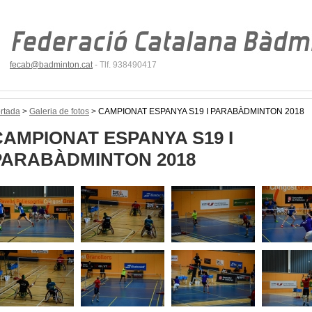
fecab@badminton.cat
- Tlf. 938490417
rtada
>
Galeria de fotos
>
CAMPIONAT ESPANYA S19 I PARABÀDMINTON 2018
CAMPIONAT ESPANYA S19 I
PARABÀDMINTON 2018