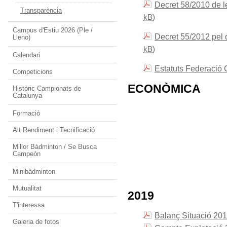
Decret 58/2010 de l
Transparència
kB
)
Campus d'Estiu 2026 (Ple /
Decret 55/2012 pel 
Lleno)
kB
)
Calendari
Estatuts Federació
Competicions
ECONÒMICA
Històric Campionats de
Catalunya
Formació
Alt Rendiment i Tecnificació
Millor Bàdminton / Se Busca
Campeón
Minibàdminton
Mutualitat
2019
T'interessa
Balanç Situació 20
Galeria de fotos