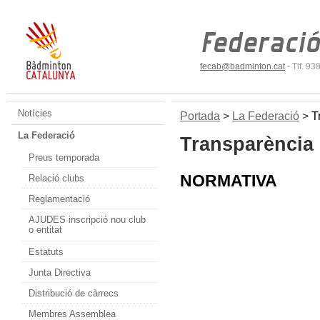
fecab@badminton.cat
- Tlf. 9
Notícies
Portada
>
La Federació
>
T
La Federació
Transparència
Preus temporada
NORMATIVA
Relació clubs
Reglamentació
AJUDES inscripció nou club
o entitat
Estatuts
Junta Directiva
Distribució de càrrecs
Membres Assemblea