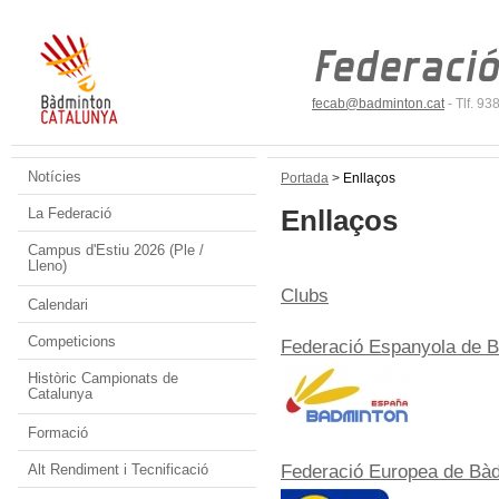
fecab@badminton.cat
- Tlf. 9
Notícies
Portada
>
Enllaços
Enllaços
La Federació
Campus d'Estiu 2026 (Ple /
Lleno)
Clubs
Calendari
Competicions
Federació Espanyola de 
Històric Campionats de
Catalunya
Formació
Alt Rendiment i Tecnificació
Federació Europea de Bà