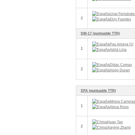
Unai Fernánde
2
Eloy Fuentes
DM-17 (puntuable TTR)
Pau Amaya [1]
1
Adrià Liria
Dídac Comas
2
Hugo Duran
DFA (puntuable TTR)
Mireia Carreras
1
Alexa Roos
Huan Tan
2
Xiaying Zhang