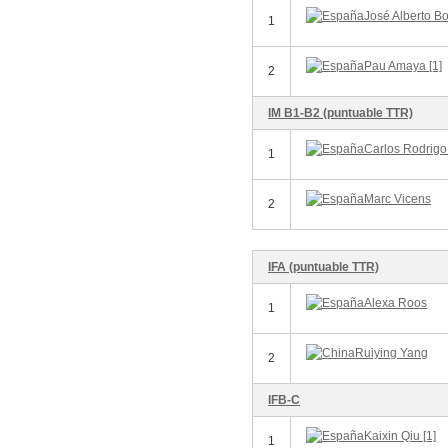
José Alberto Bo
1
Pau Amaya [1]
2
IM B1-B2 (puntuable TTR)
Carlos Rodrigo 
1
Marc Vicens
2
IFA (puntuable TTR)
Alexa Roos
1
Ruiying Yang
2
IFB-C
Kaixin Qiu [1]
1