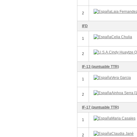
Laia Fernande
2
IFD
Celia Chulia
1
Cindy Huaytze Qu
2
IF-13 (puntuable TTR)
Vera Garcia
1
Ainhoa Serra [1
2
IF-17 (puntuable TTR)
Maria Casales
1
Claudia Jané
2