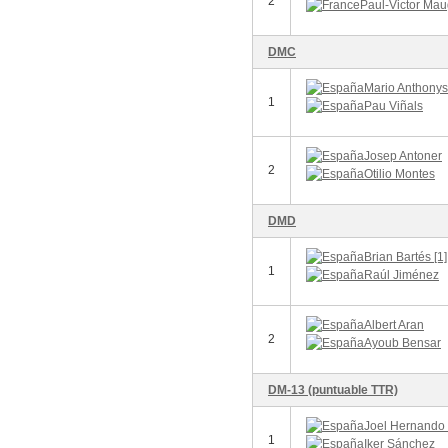
2
Paul-Victor Mau
DMC
Mario Anthonys
1
Pau Viñals
Josep Antoner
2
Otilio Montes
DMD
Brian Bartés [1]
1
Raúl Jiménez
Albert Aran
2
Ayoub Bensar
DM-13 (puntuable TTR)
Joel Hernando 
1
Iker Sánchez