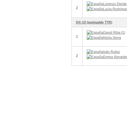
Lorenzo Dieste
2
Lucia Rodrígue
DX-19 (puntuable TTR)
David Riba [1]
1
Núria Serra
Iván Rubio
2
Emma Nievede