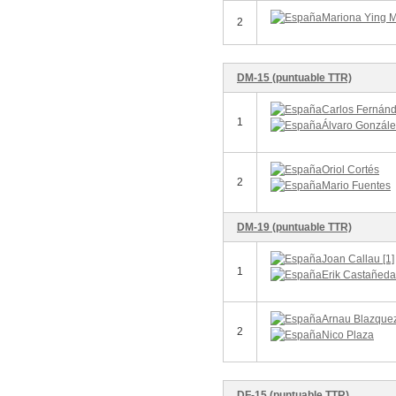
Mariona Ying M
2
DM-15 (puntuable TTR)
Carlos Fernánd
1
Álvaro Gonzále
Oriol Cortés
2
Mario Fuentes
DM-19 (puntuable TTR)
Joan Callau [1]
1
Erik Castañeda
Arnau Blazque
2
Nico Plaza
DF-15 (puntuable TTR)