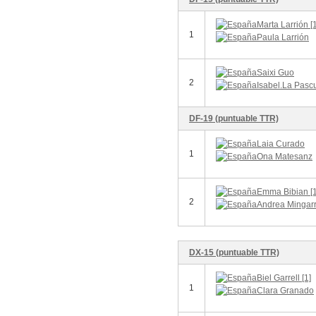
Marta Larrión [1
1
Paula Larrión
Saixi Guo
2
Isabel.La Pasc
DF-19 (puntuable TTR)
Laia Curado
1
Ona Matesanz
Emma Bibian [1
2
Andrea Mingar
DX-15 (puntuable TTR)
Biel Garrell [1]
1
Clara Granado