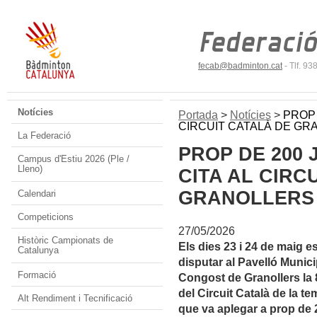
fecab@badminton.cat
- Tlf. 9
Notícies
Portada
>
Notícies
>
PROP 
CIRCUIT CATALÀ DE GR
La Federació
PROP DE 200
Campus d'Estiu 2026 (Ple /
Lleno)
CITA AL CIRC
GRANOLLERS
Calendari
Competicions
27/05/2026
Històric Campionats de
Els dies 23 i 24 de maig e
Catalunya
disputar al Pavelló Munici
Formació
Congost de Granollers la 
del Circuit Català de la t
Alt Rendiment i Tecnificació
que va aplegar a prop de 