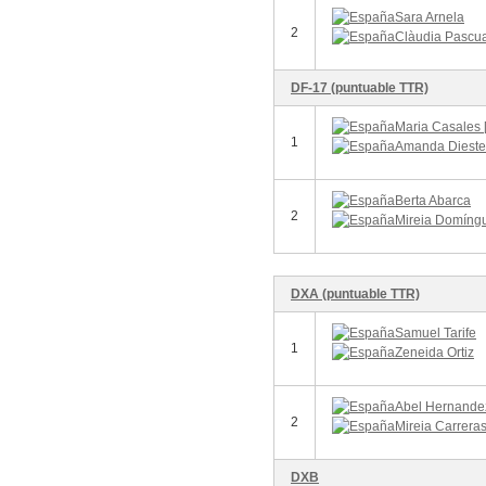
Sara Arnela
2
Clàudia Pascua
DF-17 (puntuable TTR)
Maria Casales [
1
Amanda Dieste
Berta Abarca
2
Mireia Domíng
DXA (puntuable TTR)
Samuel Tarife
1
Zeneida Ortiz
Abel Hernandez
2
Mireia Carrera
DXB