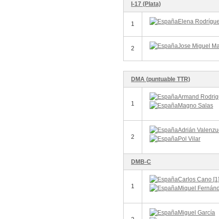
I-17 (Plata)
Elena Rodrígue
1
Jose Miguel Ma
2
DMA (puntuable TTR)
Armand Rodrig
1
Magno Salas
Adrián Valenzue
2
Pol Vilar
DMB-C
Carlos Cano [1
1
Miquel Fernán
Miguel García