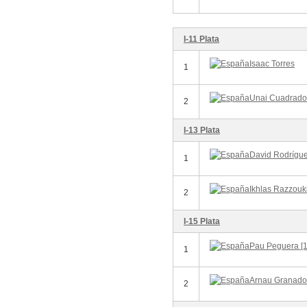
I-11 Plata
Isaac Torres
1
Unai Cuadrado
2
I-13 Plata
David Rodrígue
1
Ikhlas Razzouki
2
I-15 Plata
Pau Peguera [1
1
Arnau Granado
2