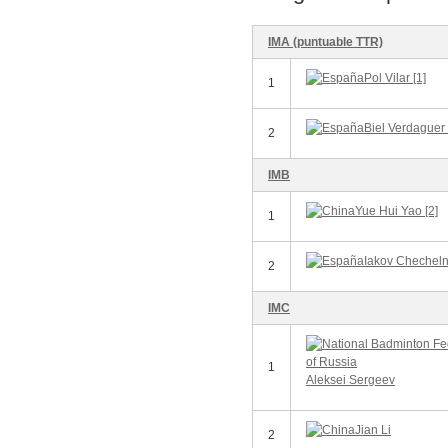
IMA (puntuable TTR)
Pol Vilar [1]
1
Biel Verdaguer 
2
IMB
Yue Hui Yao [2]
1
Iakov Chechelni
2
IMC
1
Aleksei Sergeev
Jian Li
2