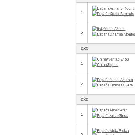
Armand Rodrig
1
Xènia Subirats
Matias Vanini
2
Dharma Monte
DXC
Wentao Zhou
1
Siqi Lu
Josep Antoner
2
Emma Olivera
DXD
Albert Aran
1
Aroa Ginés
Aleix Freixa