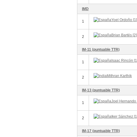
IMD
Yoel Ordoño [1]
1
Brian Bartés [2]
2
IM-11 (puntuable TTR)
Isaac Rincón [1
1
Mithran Karthik
2
IM-13 (puntuable TTR)
Joel Hernando 
1
Iker Sánchez [1
2
IM-17 (puntuable TTR)