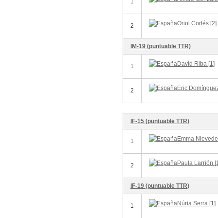
1
Oriol Cortés [2]
2
IM-19 (puntuable TTR)
David Riba [1]
1
Eric Domíngue
2
IF-15 (puntuable TTR)
Emma Nievedes
1
Paula Larrión [
2
IF-19 (puntuable TTR)
Núria Serra [1]
1