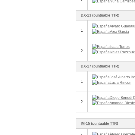
2
Núria Carrizos
DX-13 (puntuable TTR)
Álvaro Guadalu
1
Vera Garcia
Isaac Torres
2
Ikhlas Razzouk
DX-17 (puntuable TTR)
José Alberto Bo
1
Lucia Rincón
Diego Benedi [
2
Amanda Dieste
IM-15 (puntuable TTR)
Álvaro González