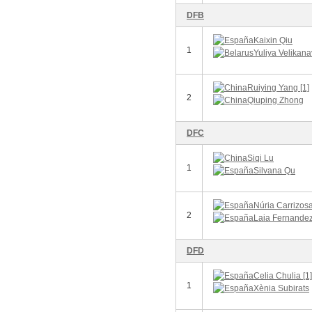
DFB
Kaixin Qiu
1
Yuliya Velikan
Ruiying Yang [1]
2
Qiuping Zhong
DFC
Siqi Lu
1
Silvana Qu
Núria Carrizos
2
Laia Fernande
DFD
Celia Chulia [1]
1
Xènia Subirats