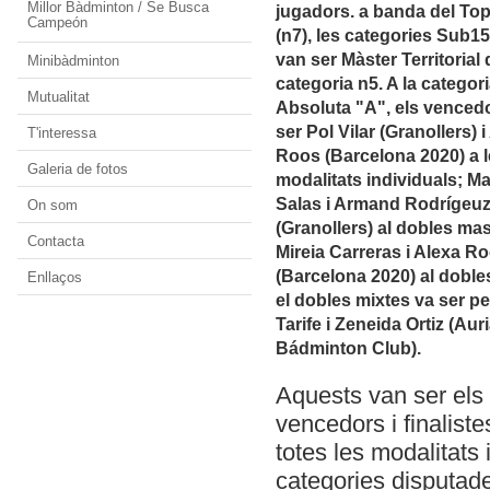
Millor Bàdminton / Se Busca
jugadors. a banda del To
Campeón
(n7), les categories Sub1
van ser Màster Territorial 
Minibàdminton
categoria n5. A la categor
Mutualitat
Absoluta "A", els venced
ser Pol Vilar (Granollers) i
T'interessa
Roos (Barcelona 2020) a 
Galeria de fotos
modalitats individuals; M
Salas i Armand Rodrígeu
On som
(Granollers) al dobles masc
Contacta
Mireia Carreras i Alexa R
(Barcelona 2020) al doble
Enllaços
el dobles mixtes va ser p
Tarife i Zeneida Ortiz (Aur
Bádminton Club).
Aquests van ser els
vencedors i finaliste
totes les modalitats 
categories disputad