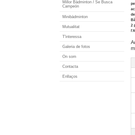
Millor Bàdminton / Se Busca
pe
Campeón
ac
de
Minibàdminton
Bà
2 
Mutualitat
l'
T'interessa
A
Galeria de fotos
m
On som
Contacta
Enllaços