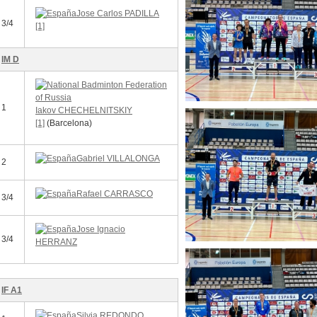
Jose Carlos PADILLA
3/4
[1]
IM D
1
Iakov CHECHELNITSKIY
[1]
(Barcelona)
Gabriel VILLALONGA
2
Rafael CARRASCO
3/4
Jose Ignacio
3/4
HERRANZ
IF A1
Silvia REDONDO