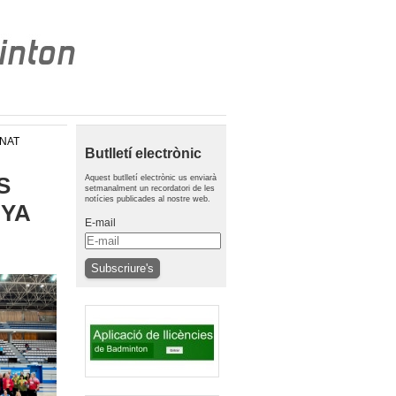
ONAT
Butlletí electrònic
S
Aquest butlletí electrònic us enviarà
setmanalment un recordatori de les
notícies publicades al nostre web.
NYA
E-mail