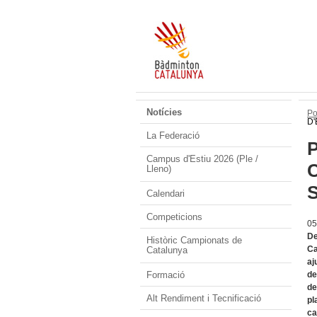
Notícies
Po
D'
La Federació
Campus d'Estiu 2026 (Ple /
Lleno)
Calendari
Competicions
05
De
Històric Campionats de
Ca
Catalunya
aj
Formació
de
de
Alt Rendiment i Tecnificació
pl
ca