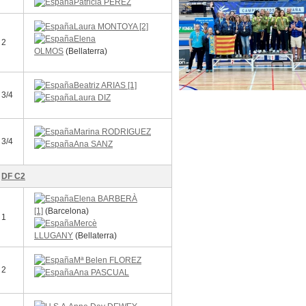
Patricia PÉREZ
Laura MONTOYA [2]
Elena
2
OLMOS
(Bellaterra)
Beatriz ARIAS [1]
3/4
Laura DIZ
Marina RODRIGUEZ
3/4
Ana SANZ
DF C2
Elena BARBERÀ
[1]
(Barcelona)
1
Mercè
LLUGANY
(Bellaterra)
Mª Belen FLOREZ
2
Ana PASCUAL