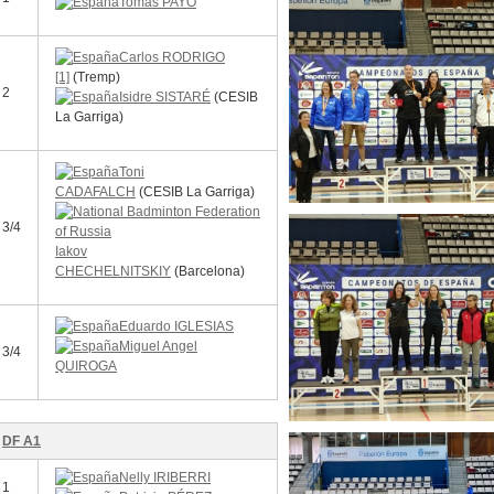
Tomas PAYO
Carlos RODRIGO
[1]
(Tremp)
2
Isidre SISTARÉ
(CESIB
La Garriga)
Toni
CADAFALCH
(CESIB La Garriga)
3/4
Iakov
CHECHELNITSKIY
(Barcelona)
Eduardo IGLESIAS
Miguel Angel
3/4
QUIROGA
DF A1
Nelly IRIBERRI
1