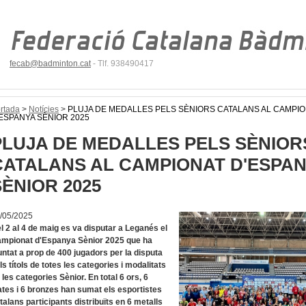
fecab@badminton.cat
- Tlf. 938490417
rtada
>
Notícies
>
PLUJA DE MEDALLES PELS SÈNIORS CATALANS AL CAMPI
ESPANYA SÈNIOR 2025
PLUJA DE MEDALLES PELS SÈNIOR
CATALANS AL CAMPIONAT D'ESPA
SÈNIOR 2025
/05/2025
l 2 al 4 de maig es va disputar a Leganés el
mpionat d'Espanya Sènior 2025 que ha
untat a prop de 400 jugadors per la disputa
ls títols de totes les categories i modalitats
 les categories Sènior. En total 6 ors, 6
ates i 6 bronzes han sumat els esportistes
talans participants distribuïts en 6 metalls