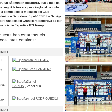
l Club Bàdminton Bellaterra, que a més ha
onseguit la tercera posició global de clubs
 la competició; 5 medalles pel Club
dminton Barcelona, 4 pel CESIB La Garriga,
per l'Associació Granollers Esportiva i 1 per
Associació Esportiva IES Tremp.
quests han estat tots els
edallistes catalans:
IM B1
1
Manuel GOMEZ
Lucas CARMONA
2
Daniel
3/4
GARCIA
(Granollers)
Angel RODRIGUEZ [1]
3/4
IM C1