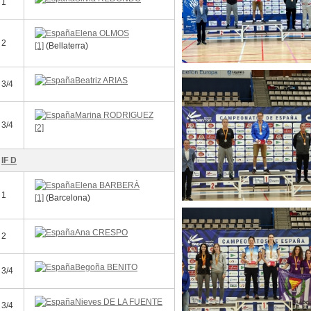
1
Elena OLMOS
2
[1]
(Bellaterra)
Beatriz ARIAS
3/4
Marina RODRIGUEZ
3/4
[2]
IF D
Elena BARBERÀ
1
[1]
(Barcelona)
Ana CRESPO
2
Begoña BENITO
3/4
Nieves DE LA FUENTE
3/4