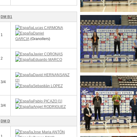
DM B1
Lucas CARMONA
Daniel
1
GARCIA
(Granollers)
Javier CORONAS
2
Eduardo MARCO
David HERNANSANZ
[2]
3/4
Sebastián LOPEZ
Pablo PICAZO [1]
3/4
Angel RODRIGUEZ
DM D
Jose Maria ANTÓN
1