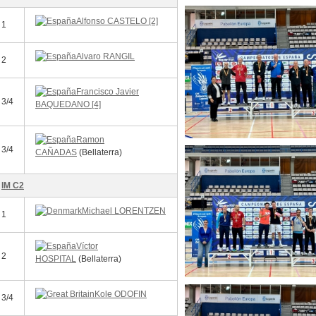
Alfonso CASTELO [2]
1
Alvaro RANGIL
2
Francisco Javier
3/4
BAQUEDANO [4]
Ramon
3/4
CAÑADAS
(Bellaterra)
IM C2
Michael LORENTZEN
1
Víctor
2
HOSPITAL
(Bellaterra)
Kole ODOFIN
3/4