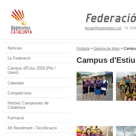
fecab@badminton.cat
- Tlf. 9
Notícies
Portada
>
Galeria de fotos
>
Campus
Campus d'Estiu
La Federació
Campus d'Estiu 2026 (Ple /
Lleno)
Calendari
Competicions
Històric Campionats de
Catalunya
Formació
Alt Rendiment i Tecnificació