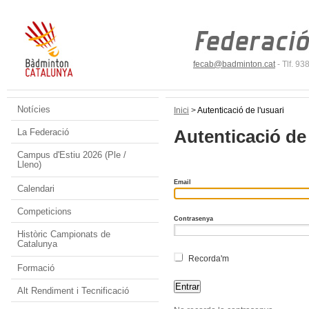
fecab@badminton.cat
- Tlf. 9
Notícies
Inici
>
Autenticació de l'usuari
Autenticació de 
La Federació
Campus d'Estiu 2026 (Ple /
Lleno)
Email
Calendari
Competicions
Contrasenya
Històric Campionats de
Catalunya
Recorda'm
Formació
Alt Rendiment i Tecnificació